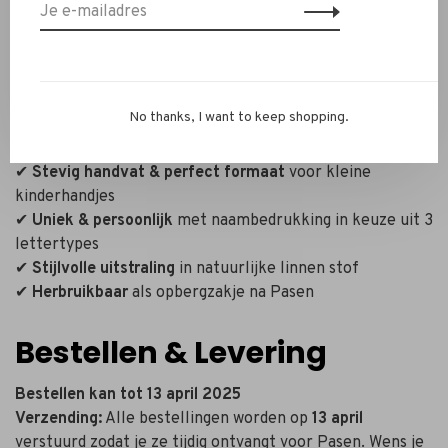
opbergzakje
Waarom kiezen voor dit
paasmandje?
No thanks, I want to keep shopping.
✔
Duurzaam alternatief
voor plastic mandjes
✔
Stevig handvat & perfect formaat
voor kleine
kinderhandjes
✔
Uniek & persoonlijk
met naambedrukking in keuze uit 3
lettertypes
✔
Stijlvolle uitstraling
in natuurlijke linnen stof
✔
Herbruikbaar
als opbergzakje na Pasen
Bestellen & Levering
Bestellen kan tot 13 april 2025
Verzending:
Alle bestellingen worden op
13 april
verstuurd zodat je ze tijdig ontvangt voor Pasen. Wens je