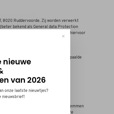
67, 8020 Ruddervoorde. Zij worden verwerkt
beter bekend als General data Protection
orden ingezameld en enkel zolang dit hiervoor
✕
en en zo nodig laten corrigeren. In bepaalde
e nieuwe
ten uit te oefenen, vul je
&
en van 2026
 van belasting. Btw niet toepasselijk
van onze laatste nieuwtjes?
e nieuwsbrief!
nkel en alleen om de site beter af te stemmen
t surfgedrag van de bezoeker op andere