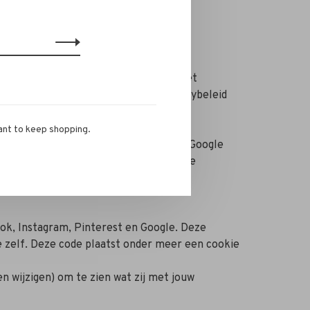
rschuwing ontvangt wanneer een cookie
ctie van uw internetbrowser.
e aldus verkregen informatie wordt, met
n de Verenigde Staten. Lees het privacybeleid
ant to keep shopping.
bsite aan ons te kunnen verstrekken. Google
deze derden de informatie namens Google
ok, Instagram, Pinterest en Google. Deze
 zelf. Deze code plaatst onder meer een cookie
 wijzigen) om te zien wat zij met jouw