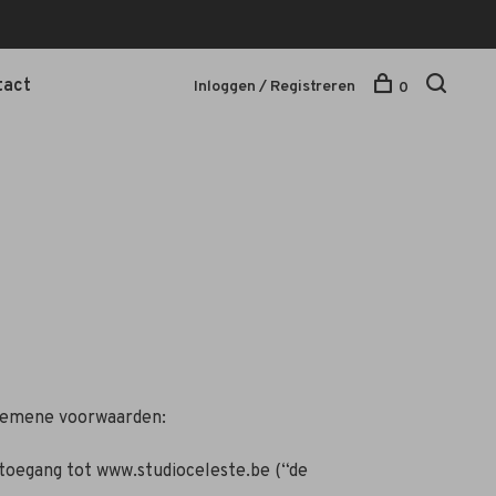
tact
Inloggen / Registreren
0
algemene voorwaarden:
toegang tot www.studioceleste.be (“de