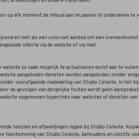
sten, afbeeldingen en andere materialen.
voor op elk moment de inhoud aan te passen of onderdelen te 
jblijvend en niet als een concreet aanbod om een overeenkoms
ngeduide offerte via de website of via mail.
e website zo vaak mogelijk te actualiseren en/of aan te vullen
de website aangeboden diensten worden aangeboden zonder enige
nder voorafgaande mededeling van Studio Celeste. In het bijzo
oor de gevolgen van dergelijke fouten wordt geen aansprakel
de website opgenomen hyperlinks naar websites of diensten va
ende teksten en afbeeldingen liggen bij Studio Celeste. Kopi
ijke toestemming van Studio Celeste, behoudens en slechts voo