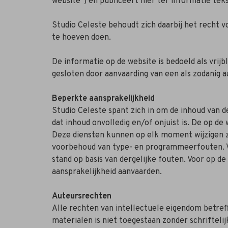
website”) en publiceert hier ter informatie tek
Studio Celeste behoudt zich daarbij het recht 
te hoeven doen.
De informatie op de website is bedoeld als vri
gesloten door aanvaarding van een als zodanig aa
Beperkte aansprakelijkheid
Studio Celeste spant zich in om de inhoud van d
dat inhoud onvolledig en/of onjuist is. De op 
Deze diensten kunnen op elk moment wijzigen zo
voorbehoud van type- en programmeerfouten. V
stand op basis van dergelijke fouten. Voor op 
aansprakelijkheid aanvaarden.
Auteursrechten
Alle rechten van intellectuele eigendom betreff
materialen is niet toegestaan zonder schriftel