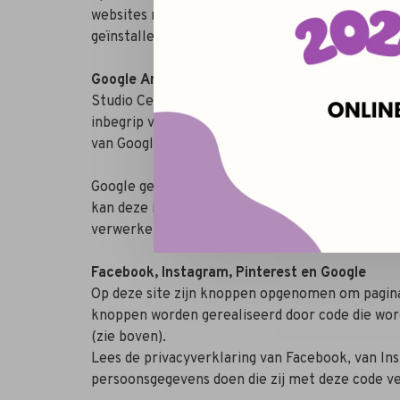
websites na te gaan. Uw internetbrowser laat u
geïnstalleerd wordt of dat u de cookies nadien 
Google
Analytics
Studio Celeste maakt gebruik van Google Analyt
inbegrip van het adres van uw computer (IP-adr
van Google voor meer informatie, alsook het spe
Google gebruikt deze informatie om bij te hou
kan deze informatie aan derden verschaffen ind
verwerken. Wij hebben hier geen invloed op.
Facebook, Instagram, Pinterest en Google
Op deze site zijn knoppen opgenomen om pagina
knoppen worden gerealiseerd door code die wor
(zie boven).
Lees de privacyverklaring van Facebook, van In
persoonsgegevens doen die zij met deze code v