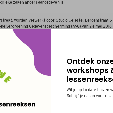
pecifieke zaken anders aangegeven is.
rstrekt, worden verwerkt door Studio Celeste, Bergenstraat 
ne Verordening Gegevensbescherming (AVG) van 24 mei 2016 (
t de persoonsgegevens enkel voor het doeleinde waarvoor ze w
onsgegevens
persoonsgegevens. Je kan de persoonsgegevens opvragen, inkijk
Ontdek onz
 kan je vragen om je persoonsgegevens te wissen. Om deze rech
workshops 
lessenreeks
 BTW.
Kleine onderneming onderworpen aan de vrijstellingsregeling
Wil je up to date blijven 
Schrijf je dan in voor onz
op de harde schijf van uw computer geplaatst worden en dit e
 Deze mini-bestandjes of cookies worden niet gebruikt om he