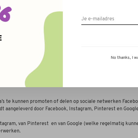
 toe dat u het gebruik van cookies verhindert, dat u een waa
van uw harde schijf verwijdert. Raadpleeg hiervoor de help-fun
ics om bij te houden hoe gebruikers de website gebruiken. D
es), overgebracht naar en door Google opgeslagen op servers i
cifieke privacybeleid van Google Analytics.
No thanks, I w
den hoe onze website gebruikt wordt, om rapporten over de we
ien Google hiertoe wettelijk wordt verplicht, of voor zover 
’s te kunnen promoten of delen op sociale netwerken Facebo
dt aangeleverd door Facebook, Instagram, Pinterest en Google
stagram, van Pinterest en van Google (welke regelmatig kunnen
erwerken.