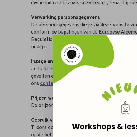
dwingend recht (zoals citaatrecht), tenzij bij s
Verwerking persoonsgegevens
De persoonsgegevens die je via deze website ve
conform de bepalingen van de Europese Algeme
Regulation of ‘GDPR’). Studio Celeste verwerk
nodig is.
Inzage en rechten betreffende de eigen perso
Je hebt het recht inzage te vragen in je eigen 
gevallen en indien daarvoor goede redenen zijn,
ons
contactformulier
in.
Prijzen website
De prijzen op deze website zijn vrijgesteld van
Gebruik van cookies
Tijdens een bezoek aan de site kunnen cookies 
op de behoeften van de terugkerende bezoeker.