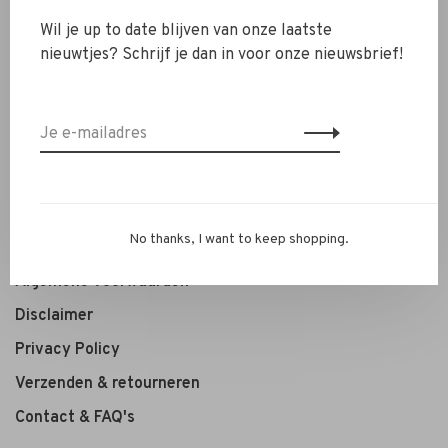
Wil je up to date blijven van onze laatste
Toon 1 - 2 van 2
nieuwtjes? Schrijf je dan in voor onze nieuwsbrief!
Shop
Lesaanbod
Algemene voorwaarden
No thanks, I want to keep shopping.
Algemene voorwaarden
Disclaimer
Privacy Policy
Verzenden & retourneren
Contact & FAQ's