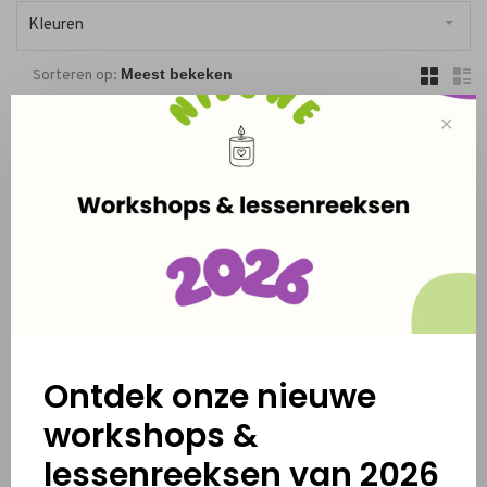
Kleuren
Sorteren op:
✕
Hoog doosje - PLASTIC
Balk doosje - PLASTIC
€0,80
€0,60
Ontdek onze nieuwe
workshops &
lessenreeksen van 2026