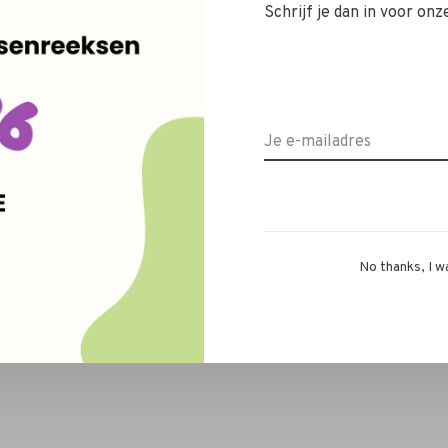
Schrijf je dan in voor onz
No thanks, I w
Papierklem: ZILVER
€0,50