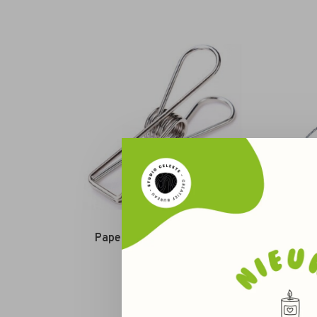
Paperclip - fish - ZILVER
€0,50