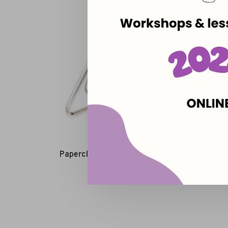
Paperclip - raindrop - ZILVER
€0,25