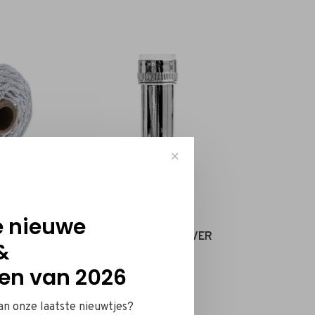
✕
e nieuwe
VER
Bellenblaas - ZILVER
&
€2,00
en van 2026
van onze laatste nieuwtjes?