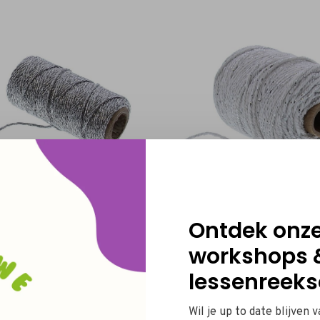
Ontdek onz
Koord - ZILVER
Katoenkoord - WIT/ZIL
workshops 
€5,00
€5,00
lessenreeks
Wil je up to date blijven 