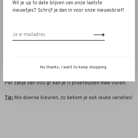
doopsuikerdoosje, flesjes of potjes! We hebben ze in
Wil je up to date blijven van onze laatste
diverse kleuren. Bij Studio Celeste hebben wij een groot
nieuwtjes? Schrijf je dan in voor onze nieuwsbrief!
hart voor de natuur, alle kleuren en parfums zijn
biologisch afbreekbaar en zacht voor de huid. Het
badzout komt mooi uit in proefbuisjes of flesjes. Deze
kan je allemaal terugvinden op onze webshop. Bekijk
onze projecten om inspiratie op te doen!
Grammage:
500 gr per zakje.
No thanks, I want to keep shopping.
Vulling:
Reken op 45 gram per proefbuisje van 12,5 cm.
Per zakje van 500 gr kan je 11 proefbuizen mee vullen.
Tip:
Mix diverse kleuren, zo bekom je ook leuke variaties!