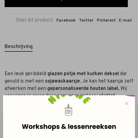
Deel dit product:
Facebook
Twitter
Pinterest
E-mail
Beschrijving
Een leuk geribbeld
glazen potje met kurken deksel
die
gevuld is met een
sojawaskaarsje
. Je kan het kaarsje zelf
afwerken met een
gepersonaliseerde houten label.
Wij
verwijzen je graag door naar onze collega:
etchlab
Brugge.
✕
Afmetingen:
65mm x 65mm x 80mm (120ml)