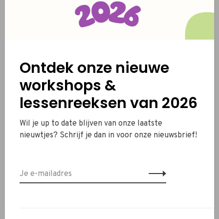
Vulling:
vegan sojawas kaars
Minimum aankoop:
10 stuks
Ontdek onze nieuwe
workshops &
Ook B2B prijzen beschikbaar!
lessenreeksen van 2026
De standaard verzending is 7 werkdagen, heb je ze toch
sneller nodig?
Contacteer ons
en we zien wat haalbaar
Wil je up to date blijven van onze laatste
is!
nieuwtjes? Schrijf je dan in voor onze nieuwsbrief!
// SAFETY FIRST //
Voor een langdurig gebruik van onze kaarsen, hieronder
enkele tips en veiligheidsmaatregelen: