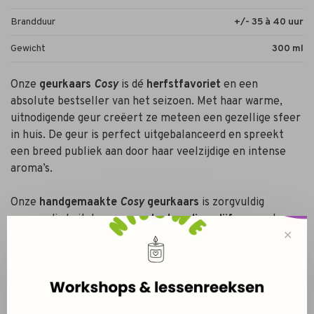
Brandduur
+/- 35 à 40 uur
Gewicht
300 ml
Onze
geurkaars
Cosy
is dé
herfstfavoriet
en een
absolute bestseller van het seizoen. Met haar warme,
uitnodigende geur creëert ze meteen een gezellige sfeer
in huis. De geur is perfect uitgebalanceerd en spreekt
een breed publiek aan door haar veelzijdige en intense
aroma’s.
Onze
handgemaakte
Cosy
geurkaars
is zorgvuldig
vervaardigd uit d
uurzame, plantaardige olijfwas
, wat
✕
zorgt voor een schone en
langdurige brandtijd
.
De topnoten van
frisse citroen en zoete framboos
zorgen voor een verfrissend begin, terwijl de hartnoten
van
sappige appels en aardse dennen
een vertrouwde,