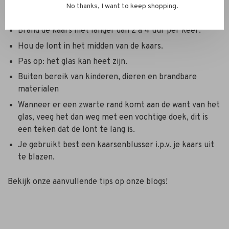
No thanks, I want to keep shopping.
Brand de kaars de eerste keer minimaal 1,5 uur.
Brand de kaars niet langer dan 2 à 4 uur per keer.
Hou de lont in het midden van de kaars.
Pas op: het glas kan heet zijn.
Buiten bereik van kinderen, dieren en brandbare
materialen
Wanneer er een zwarte rand komt aan de want van het
glas, veeg het dan weg met een vochtige doek, dit is
een teken dat de lont te lang is.
Je gebruikt best een kaarsenblusser i.p.v. je kaars uit
te blazen.
Bekijk onze aanvullende tips op onze blogs!