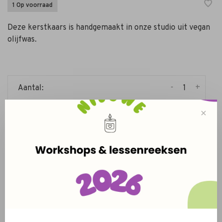
1 Op voorraad
Deze kerstkaars is handgemaakt in onze studio uit vegan
olijfwas.
-
+
Aantal:
Toevoegen aan winkelwagen
✕
Levertijd: 2 - 3 werkdagen
Deel dit product:
Facebook
Twitter
Pinterest
E-mail
Beschrijving