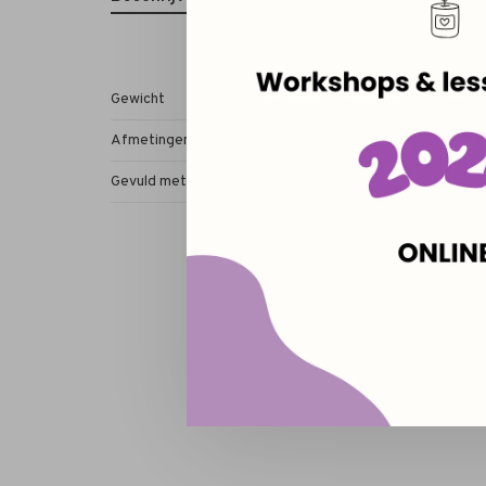
Gewicht
50 gr
Afmetingen
7 x 6
Gevuld met
Olijfwas (vegan, GMO vr