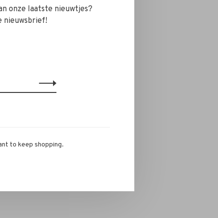
van onze laatste nieuwtjes?
e nieuwsbrief!
Met veel liefde is
ndelijk
doordat we
afbreekbaar
en
niet
aarsen die je kan
et
zorg voor de
e afwijkingen kunnen
ant to keep shopping.