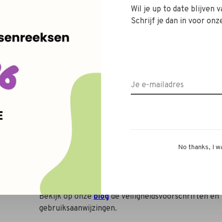
Wil je up to date blijven 
Schrijf je dan in voor onz
Deze kerstkaars is een
must-have
in je interieur. 
am
deze
handgemaakt
in onze studio, volledig
diervrie
 cm
een
vegan olijfwas
gebruiken. Deze is
biologisch 
giftig
bij het aansteken, zoals de meeste paraffinek
ij)
vinden in de grote winkelketens.
Shop lokaal
en m
natuur,
dit kan je allemaal bij
Studio Celeste
!
Al onze kaarsen zijn handgemaakt, waardoor er klein
No thanks, I w
zijn.
Bekijk op onze
blog
de veiligheidsvoorschriften en
gebruiksaanwijzingen.