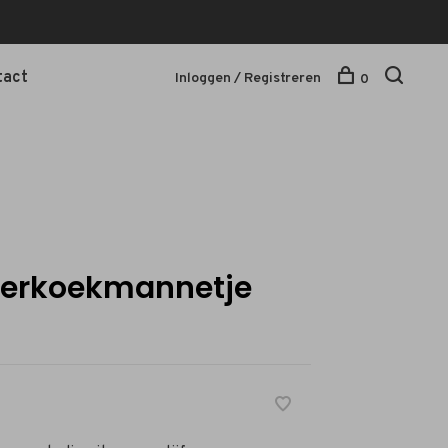
tact
Inloggen / Registreren
0
perkoekmannetje