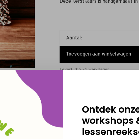
Deze kerstkaars is handgemaakt in o
Aantal:
Toevoegen aan winkelwagen
Levertijd: 2 - 3 werkdagen
Ontdek onz
workshops 
lessenreeks
Deel