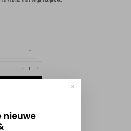
nze studio met vegan sojawas.
-
+
✕
e nieuwe
&