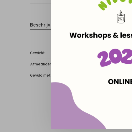
Beschrijving
Gewicht
7 x 4,5
Afmetingen
x 
Gevuld met
Soyawas (vegan, GMO vr