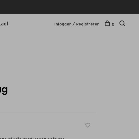
tact
Inloggen / Registreren
0
ag