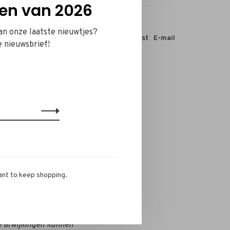
en van 2026
van onze laatste nieuwtjes?
 dit product:
Facebook
Twitter
Pinterest
E-mail
e nieuwsbrief!
 Met veel liefde
jk
doordat we een
an olie die
kunnen
genieten
dan de klassieke
ant to keep shopping.
ende
pasteltinten
.
e afwijkingen kunnen