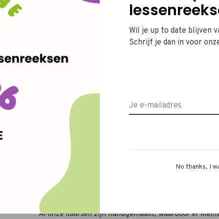
lessenreeks
Wil je up to date blijven 
Deel
Schrijf je dan in voor onz
Deze ribbelkaars is een
must-have
in je interieur.
 cm
handgemaakt
in onze studio, volledig
diervriendeli
cm
vegan sojawas
gebruiken. Sojawas wordt gemaakt v
gewonnen wordt uit sojabonen. Je zal er
lang
van 
ij)
aangezien ze een
langzamere verbranding
hebben 
paraffinekaarsen.
No thanks, I w
Deze hippe ribbelkaars is beschikbaar in verschill
Al onze kaarsen zijn handgemaakt, waardoor er klein