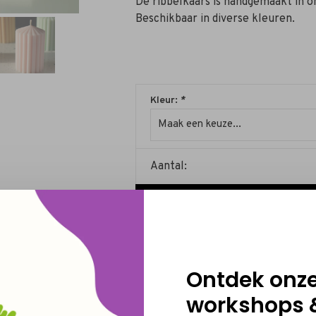
De ribbelkaars is handgemaakt in o
Beschikbaar in diverse kleuren.
Kleur:
*
Maak een keuze...
Aantal:
Toevoegen aan winkelwagen
Levertijd: 7 werkdagen
Ontdek onz
workshops 