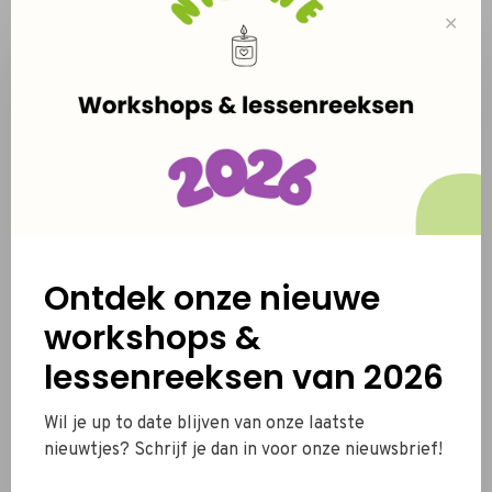
✕
Glazen potje gevuld met
Driehoekig glazen potje -
Ontdek onze nieuwe
kaarsje - strak
kurken deksel
workshops &
€4,50
€1,20
lessenreeksen van 2026
Wil je up to date blijven van onze laatste
nieuwtjes? Schrijf je dan in voor onze nieuwsbrief!