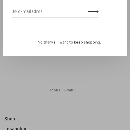
Glazen potje gevuld met
No thanks, I want to keep shopping.
kaarsje - afgerond deksel
€4,90
Toon 1 - 5 van 5
Shop
Lesaanbod