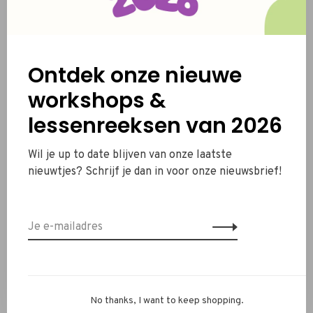
Ontdek onze nieuwe
workshops &
lessenreeksen van 2026
Wil je up to date blijven van onze laatste
nieuwtjes? Schrijf je dan in voor onze nieuwsbrief!
Kubus doosje - KOPER
€0,90
No thanks, I want to keep shopping.
Toon 1 - 3 van 3