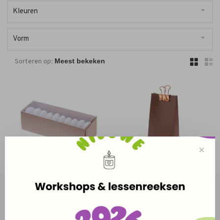
Kleuren
Vorm
Sorteren op:
✕
Schuifdoosje - KOPER
Laag doosje - KOPER
€1,20
€1,00