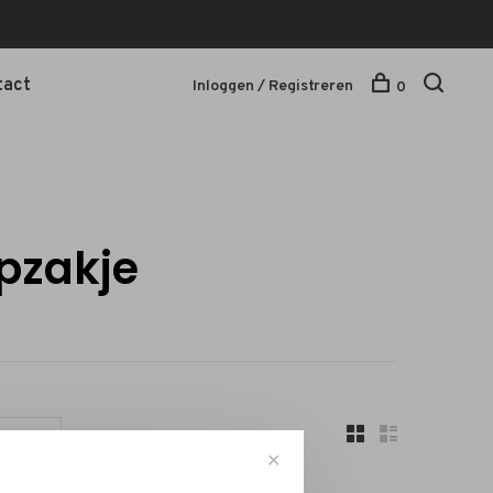
tact
Inloggen / Registreren
0
pzakje
Sorteren op:
✕