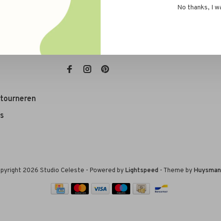
No thanks, I w
rwaarden
E-mail:
info@studioceleste.be
etourneren
s
pyright 2026 Studio Celeste
- Powered by
Lightspeed
- Theme by
Huysman