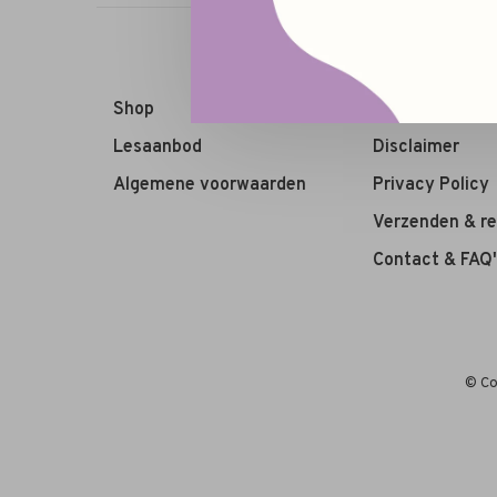
Shop
Algemene voo
Lesaanbod
Disclaimer
Algemene voorwaarden
Privacy Policy
Verzenden & r
Contact & FAQ'
© Co