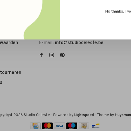
No thanks, I w
rwaarden
E-mail:
info@studioceleste.be
etourneren
s
pyright 2026 Studio Celeste
- Powered by
Lightspeed
- Theme by
Huysman