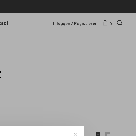
tact
Inloggen / Registreren
0
t
✕