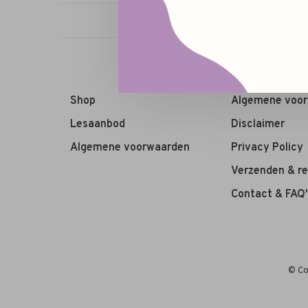
Shop
Algemene voo
Lesaanbod
Disclaimer
Algemene voorwaarden
Privacy Policy
Verzenden & r
Contact & FAQ'
© Co