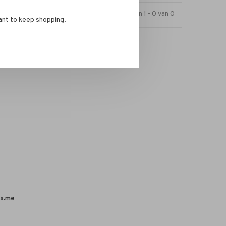
Toon 1 - 0 van 0
ant to keep shopping.
s.me