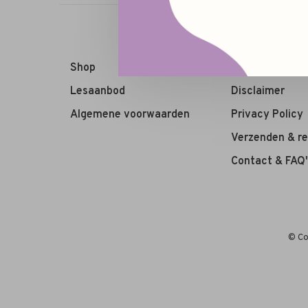
Shop
Algemene voo
Lesaanbod
Disclaimer
Algemene voorwaarden
Privacy Policy
Verzenden & r
Contact & FAQ'
© Co