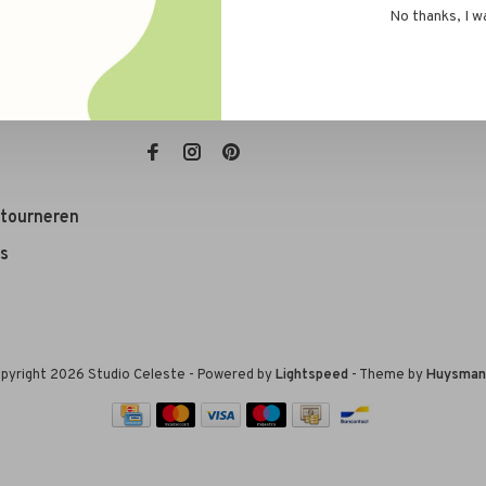
No thanks, I w
rwaarden
E-mail:
info@studioceleste.be
etourneren
s
pyright 2026 Studio Celeste
- Powered by
Lightspeed
- Theme by
Huysman