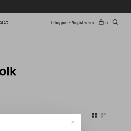
tact
Inloggen / Registreren
0
olk
Sorteren op:
✕