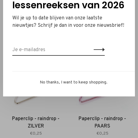
lessenreeksen van 2026
Wil je up to date blijven van onze laatste
Paperclip - fish - GOUD
Paperclip - raindrop -
nieuwtjes? Schrijf je dan in voor onze nieuwsbrief!
GOUD
€0,50
€0,25
No thanks, I want to keep shopping.
Paperclip - raindrop -
Paperclip - raindrop -
ZILVER
PAARS
€0,25
€0,25